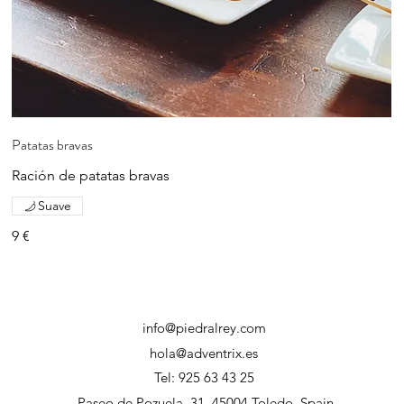
Patatas bravas
Ración de patatas bravas
Suave
9 €
info@piedralrey.com
hola@adventrix.es
Tel: 925 63 43 25
Paseo de Pozuela, 31, 45004 Toledo, Spain